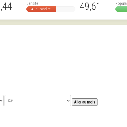
,44
49,61
Densité
Popula
49,61 hab/km²
Aller au mois