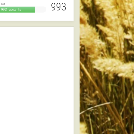
993
tion
993 habitants