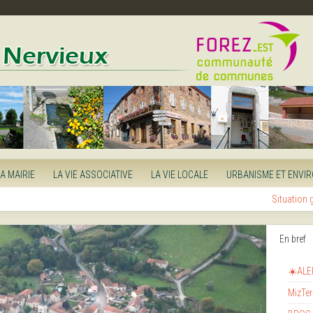
LA MAIRIE
LA VIE ASSOCIATIVE
LA VIE LOCALE
URBANISME ET ENVI
Situation
En bref
☀️ALE
MizTer