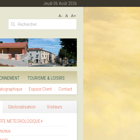
Jeudi 06 Août 2026
A-
A
A+
RONNEMENT
TOURISME & LOISIRS
 géographique
Espace Client
Contact
Géolocalisation
Visiteurs
RTE METEOROLOGIQUE⚡
reJeux