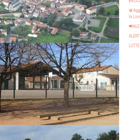
BROC
🚨Aggr
la Loi
📢AL
ALERT
LUTTE