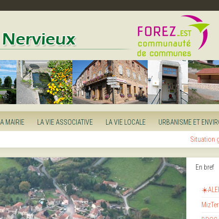
LA MAIRIE
LA VIE ASSOCIATIVE
LA VIE LOCALE
URBANISME ET ENVI
Situation
En bref
☀️ALE
MizTer