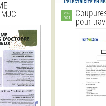
ME
Coupures
 MJC
05 Sep
2024
pour tra