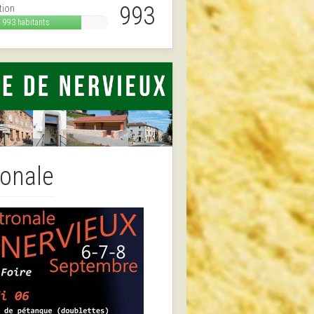
993
tion
993 habitants
ronale