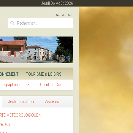
Jeudi 06 Août 2026
A-
A
A+
RONNEMENT
TOURISME & LOISIRS
 géographique
Espace Client
Contact
Géolocalisation
Visiteurs
RTE METEOROLOGIQUE⚡
reJeux