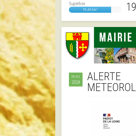
19
Superficie
19,44 km²
ALERTE
09 Oct
2024
METEOROL