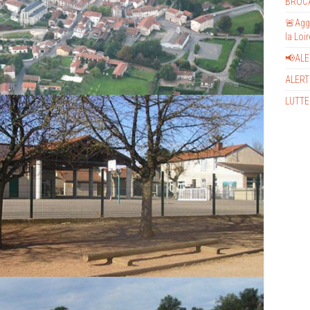
BROC
🚨Aggr
la Loi
📢AL
ALERT
LUTTE