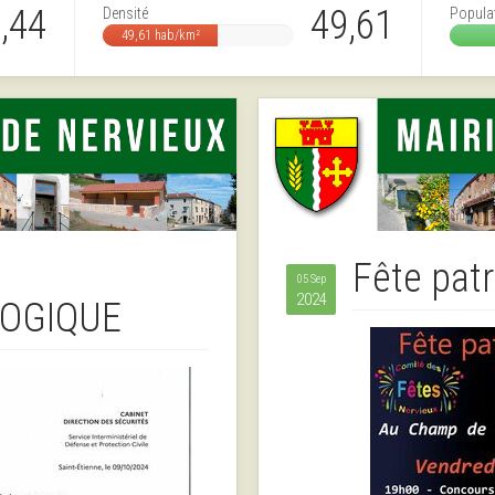
,44
49,61
Densité
Popula
49,61 hab/km²
Fête pat
05 Sep
2024
OGIQUE