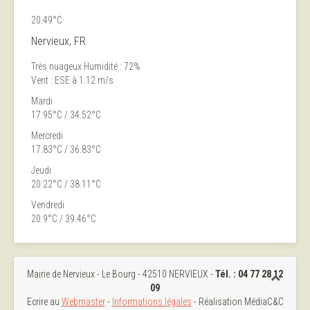
20.49°C
Nervieux, FR
Très nuageux
Humidité : 72%
Vent : ESE à 1.12 m/s
Mardi
17.95°C / 34.52°C
Mercredi
17.83°C / 36.83°C
Jeudi
20.22°C / 38.11°C
Vendredi
20.9°C / 39.46°C
Mairie de Nervieux - Le Bourg - 42510 NERVIEUX -
Tél. :
04 77 28 12
09
Ecrire au
Webmaster
-
Informations légales
- Réalisation MédiaC&C