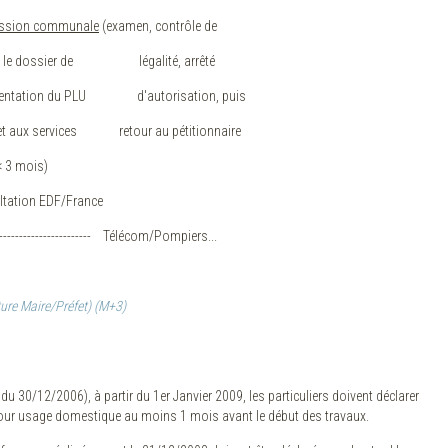
ssion communale
(examen, contrôle de
ne le dossier de légalité, arrêté
rientation du PLU d'autorisation, puis
rvices retour au pétitionnaire
3 mois)
ation EDF/France
----------------------- Télécom/Pompiers...
ture Maire/Préfet) (M+3)
 du 30/12/2006), à partir du 1er Janvier 2009, les particuliers doivent déclarer
pour usage domestique au moins 1 mois avant le début des travaux.