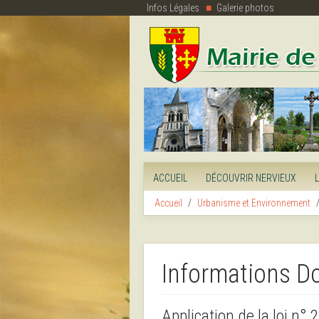
Infos Légales
Galerie photos
ACCUEIL
DÉCOUVRIR NERVIEUX
Accueil
Urbanisme et Environnement
Informations D
Application de la loi n°