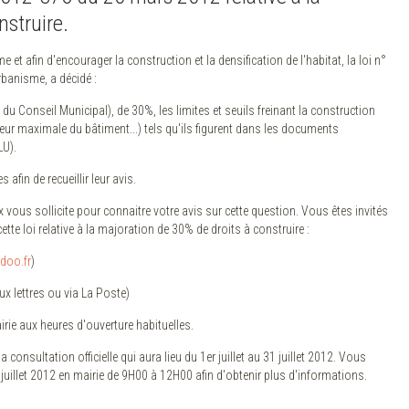
nstruire.
 et afin d'encourager la construction et la densification de l'habitat, la loi n°
rbanisme, a décidé :
e du Conseil Municipal), de 30%, les limites et seuils freinant la construction
eur maximale du bâtiment...) tels qu'ils figurent dans les documents
LU).
afin de recueillir leur avis.
ux vous sollicite pour connaitre votre avis sur cette question. Vous êtes invités
ette loi relative à la majoration de 30% de droits à construire :
doo.fr
)
aux lettres ou via La Poste)
airie aux heures d'ouverture habituelles.
consultation officielle qui aura lieu du 1er juillet au 31 juillet 2012. Vous
 juillet 2012 en mairie de 9H00 à 12H00 afin d'obtenir plus d'informations.