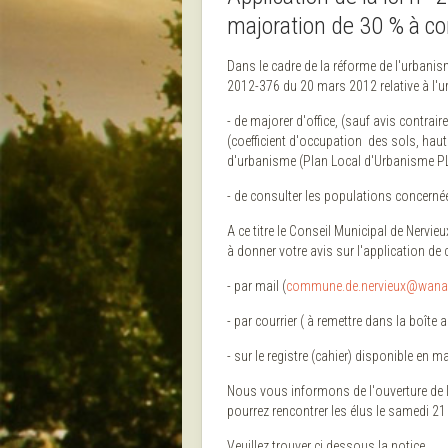
majoration de 30 % à co
Dans le cadre de la réforme de l'urbanisme
2012-376 du 20 mars 2012 relative à l'u
- de majorer d'office, (sauf avis contrair
(coefficient d'occupation des sols, haut
d'urbanisme (Plan Local d'Urbanisme P
- de consulter les populations concernées 
A ce titre le Conseil Municipal de Nervie
à donner votre avis sur l'application de c
- par mail (
commune.de.nervieux@wana
- par courrier ( à remettre dans la boîte 
- sur le registre (cahier) disponible en m
Nous vous informons de l'ouverture de la 
pourrez rencontrer les élus le samedi 21
Veuillez trouver ci dessous la notice