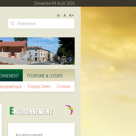
Dimanche 09 Août 2026
A-
A
A+
RONNEMENT
TOURISME & LOISIRS
 géographique
Espace Client
Contact
Assainissement