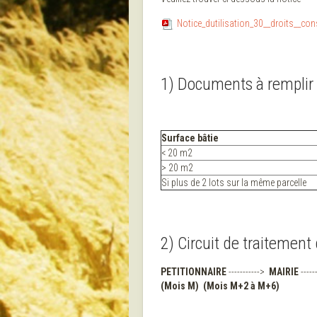
Notice_dutilisation_30__droits__cons
1) Documents à remplir
Surface bâtie
< 20 m2
> 20 m2
Si plus de 2 lots sur la même parcelle
2) Circuit de traitemen
PETITIONNAIRE
----------->
MAIRIE
-----
(Mois M)
(Mois M+2 à M+6)