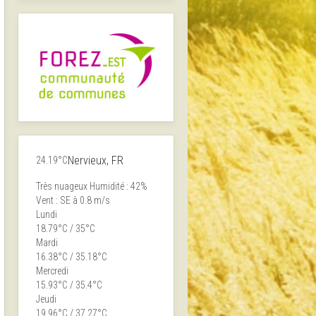
Nervieux, FR
24.19°C
Très nuageux
Humidité : 42%
Vent : SE à 0.8 m/s
Lundi
18.79°C / 35°C
Mardi
16.38°C / 35.18°C
Mercredi
15.93°C / 35.4°C
Jeudi
19.96°C / 37.27°C