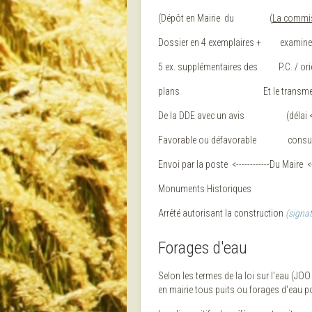
(Dépôt en Mairie du (
La commi
Dossier en 4 exemplaires + exami
5 ex. supplémentaires des P.C. / o
plans Et le transmet aux se
De la DDE avec un avis (délai < 
Favorable ou défavorable consult
Envoi par la poste <------------Du Maire <
Monuments Historiques
Arrêté autorisant la construction
(signa
Forages d'eau
Selon les termes de la loi sur l'eau (JOO
en mairie tous puits ou forages d'eau 