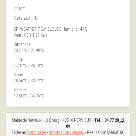
21.6°C
Nervieux, FR
SP_WEATHER_FEW_CLOUDS
Humidité : 41%
Vent : SE à 1.21 m/s
Dimanche
20.71°C / 34.98°C
Lundi
17.37°C / 36.13°C
Mardi
16.56°C / 33.42°C
Mercredi
17.55°C / 34.76°C
Mairie de Nervieux - Le Bourg - 42510 NERVIEUX -
Tél. :
04 77 28 12
09
Ecrire au
Webmaster
-
Informations légales
- Réalisation MédiaC&C