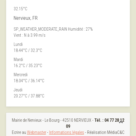
32.15°C
Nervieux, FR
SP_WEATHER_MODERATE_RAIN
Humidité : 27%
Vent : N à 3.99 m/s
Lundi
18.44°C / 32.3°C
Mardi
16.2°C / 35.23°C
Mercredi
18.04°C / 36.14°C
Jeudi
20.27°C / 37.88°C
Mairie de Nervieux - Le Bourg - 42510 NERVIEUX -
Tél. :
04 77 28 12
09
Ecrire au
Webmaster
-
Informations légales
- Réalisation MédiaC&C