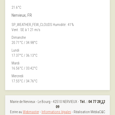
21.6°C
Nervieux, FR
SP_WEATHER_FEW_CLOUDS
Humidité : 41%
Vent : SE à 1.21 m/s
Dimanche
20.71°C / 34.98°C
Lundi
17.37°C / 36.13°C
Mardi
16.56°C / 33.42°C
Mercredi
17.55°C / 34.76°C
Mairie de Nervieux - Le Bourg - 42510 NERVIEUX -
Tél. :
04 77 28 12
09
Ecrire au
Webmaster
-
Informations légales
- Réalisation MédiaC&C