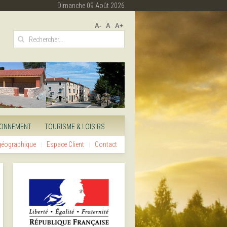
Dimanche 09 Août 2026
A-
A
A+
RONNEMENT
TOURISME & LOISIRS
 géographique
Espace Client
Contact