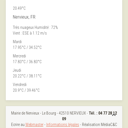
20.49°C
Nervieux, FR
Très nuageux
Humidité : 72%
Vent : ESE à 1.12 m/s
Mardi
17.95°C / 34.52°C
Mercredi
17.83°C / 36.83°C
Jeudi
20.22°C / 38.11°C
Vendredi
20.9°C / 39.46°C
Mairie de Nervieux - Le Bourg - 42510 NERVIEUX -
Tél. :
04 77 28 12
09
Ecrire au
Webmaster
-
Informations légales
- Réalisation MédiaC&C