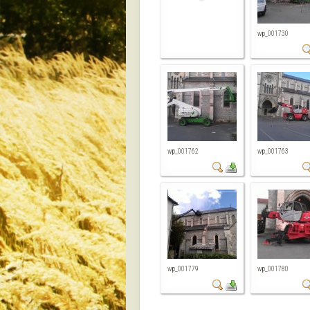
wp_001730
wp_001762
wp_001763
wp_001779
wp_001780