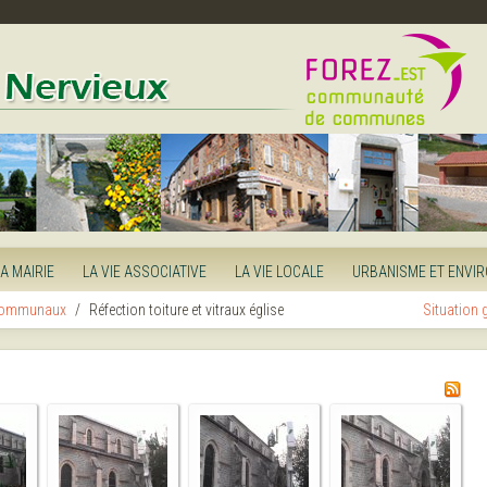
LA MAIRIE
LA VIE ASSOCIATIVE
LA VIE LOCALE
URBANISME ET ENVI
communaux
Réfection toiture et vitraux église
Situation