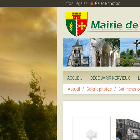
Infos Légales
Galerie photos
ACCUEIL
DÉCOUVRIR NERVIEUX
Accueil
Galerie photos
Batiments 