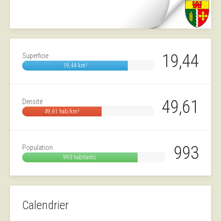
19,44
Superficie
19,44 km²
49,61
Densité
49,61 hab/km²
993
Population
993 habitants
Calendrier