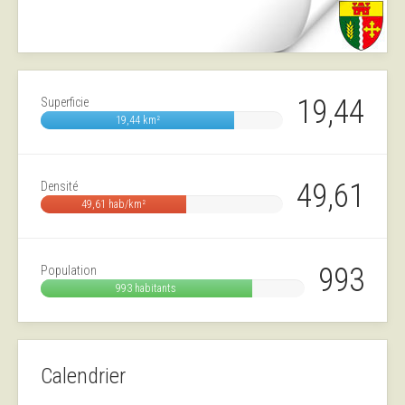
19,44
Superficie
19,44 km²
49,61
Densité
49,61 hab/km²
993
Population
993 habitants
Calendrier