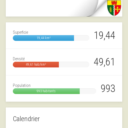
19,44
Superficie
19,44 km²
49,61
Densité
49,61 hab/km²
993
Population
993 habitants
Calendrier