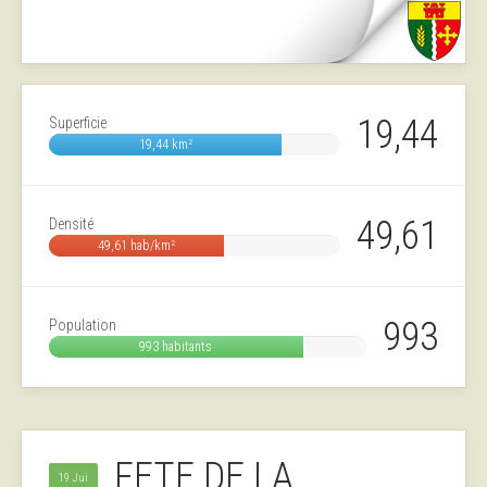
19,44
Superficie
19,44 km²
49,61
Densité
49,61 hab/km²
993
Population
993 habitants
FETE DE LA
19 Jui