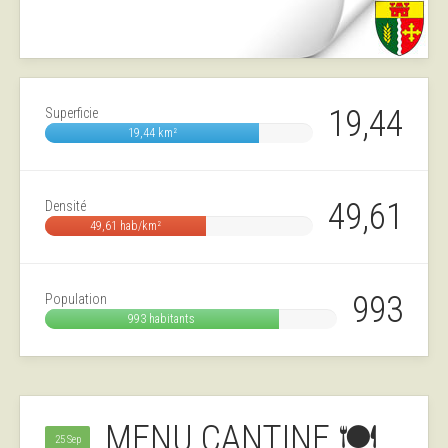
19,44
Superficie
19,44 km²
49,61
Densité
49,61 hab/km²
993
Population
993 habitants
MENU CANTINE 🍽️
25 Sep