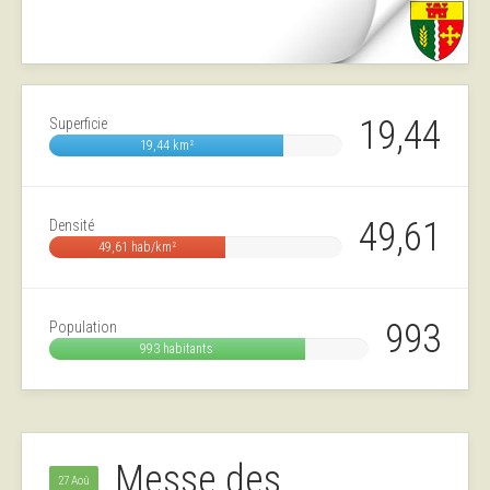
19,44
Superficie
19,44 km²
49,61
Densité
49,61 hab/km²
993
Population
993 habitants
Messe des
27 Aoû