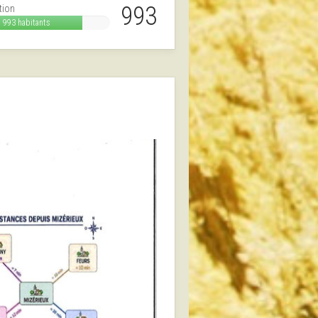
993
tion
993 habitants