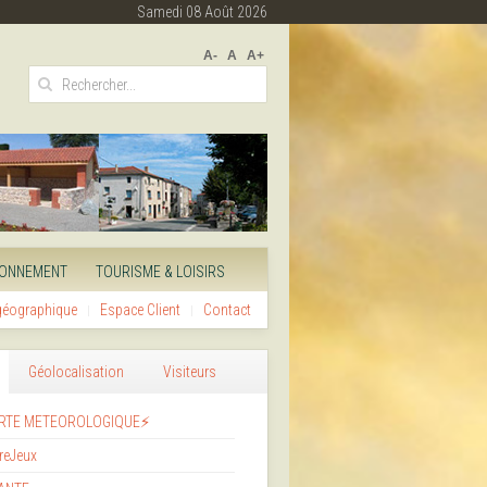
Samedi 08 Août 2026
A-
A
A+
RONNEMENT
TOURISME & LOISIRS
 géographique
Espace Client
Contact
Géolocalisation
Visiteurs
RTE METEOROLOGIQUE⚡
reJeux