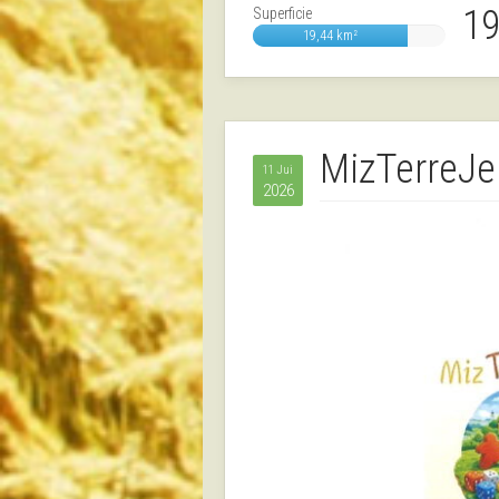
19
Superficie
19,44 km²
MizTerreJe
11 Jui
2026