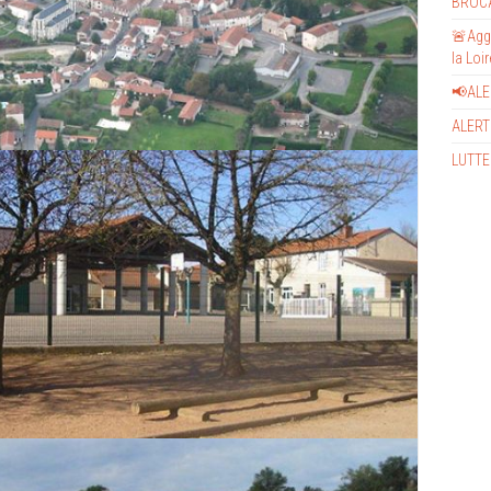
BROC
🚨Aggr
la Loi
📢AL
ALERT
LUTTE