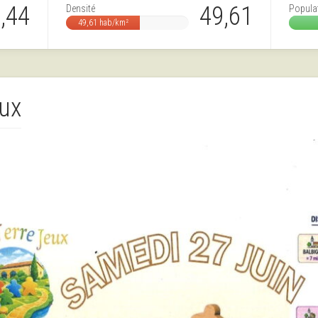
,44
49,61
Densité
Popula
49,61 hab/km²
ux