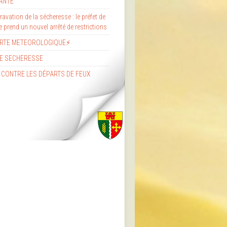
ANTE
avation de la sécheresse : le préfet de
re prend un nouvel arrêté de restrictions
ERTE METEOROLOGIQUE⚡
E SECHERESSE
 CONTRE LES DÉPARTS DE FEUX