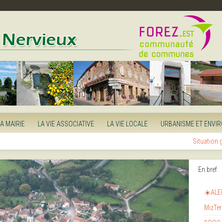
LA MAIRIE
LA VIE ASSOCIATIVE
LA VIE LOCALE
URBANISME ET ENVI
Situation
En bref
☀️ALE
MizTer