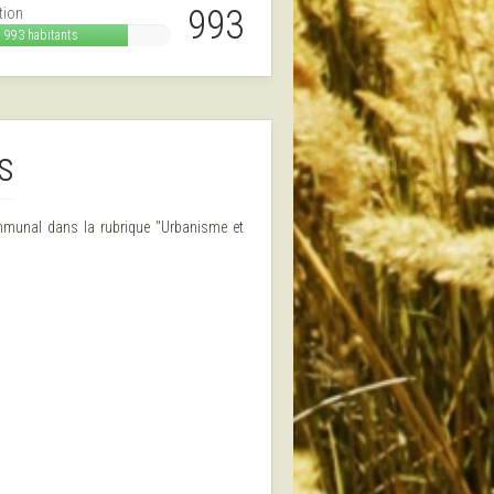
993
tion
993 habitants
s
ommunal dans la rubrique "Urbanisme et