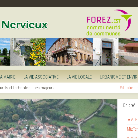
LA MAIRIE
LA VIE ASSOCIATIVE
LA VIE LOCALE
URBANISME ET ENVI
urels et technologiques majeurs
Situation
En bref
☀️ALE
MizTer