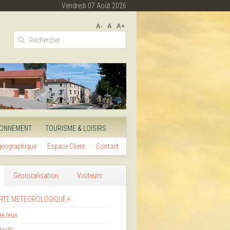
Vendredi 07 Août 2026
A-
A
A+
RONNEMENT
TOURISME & LOISIRS
 géographique
Espace Client
Contact
Géolocalisation
Visiteurs
RTE METEOROLOGIQUE⚡
reJeux