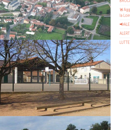
BROC
🚨Aggr
la Loi
📢AL
ALERT
LUTTE