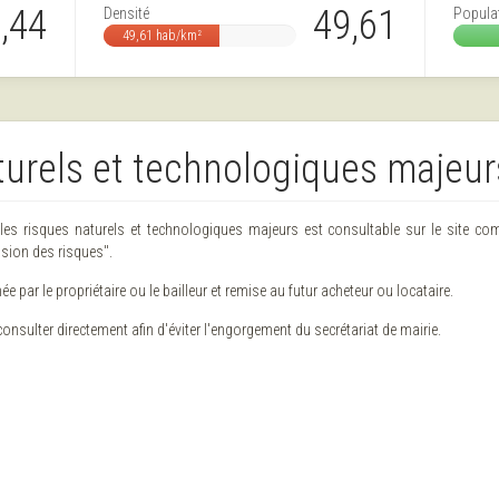
,44
49,61
Densité
Popula
49,61 hab/km²
turels et technologiques majeur
 les risques naturels et technologiques majeurs est consultable sur le site c
ision des risques".
ée par le propriétaire ou le bailleur et remise au futur acheteur ou locataire.
nsulter directement afin d'éviter l'engorgement du secrétariat de mairie.