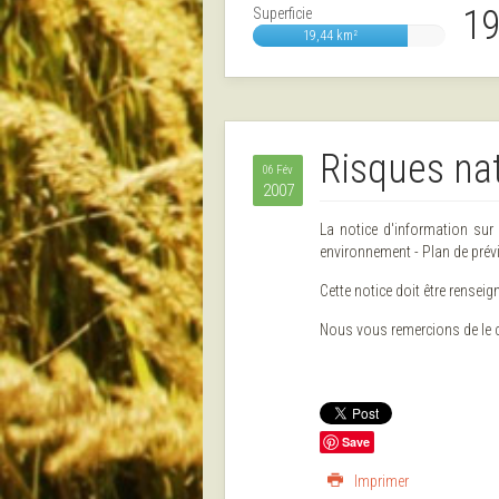
19
Superficie
19,44 km²
Risques na
06 Fév
2007
La notice d'information sur
environnement - Plan de prév
Cette notice doit être renseign
Nous vous remercions de le co
Save
Imprimer