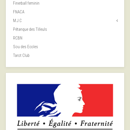
Finerball feminin
FNACA
M.J.C
Pétanque des Tilleuls
RCBN
Sou des Ecoles
Tarot Club