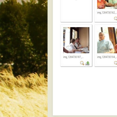
img_1284730162_..
img_1284730187_...
img_1284730194_..