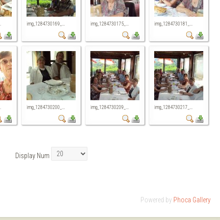
.
img_1284730169_...
img_1284730175_...
img_1284730181_...
.
img_1284730200_...
img_1284730209_...
img_1284730217_...
Display Num
Powered by
Phoca Gallery