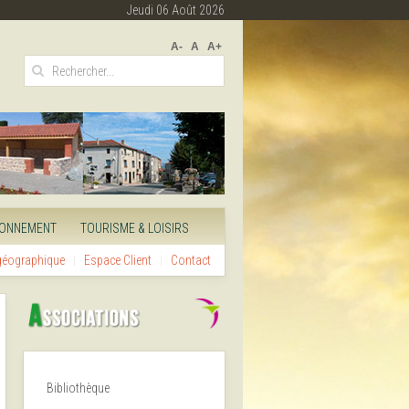
Jeudi 06 Août 2026
A-
A
A+
RONNEMENT
TOURISME & LOISIRS
 géographique
Espace Client
Contact
Bibliothèque