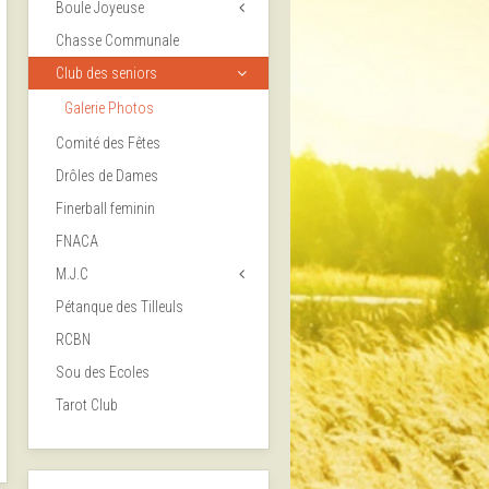
Boule Joyeuse
Chasse Communale
Club des seniors
Galerie Photos
Comité des Fêtes
Drôles de Dames
Finerball feminin
FNACA
M.J.C
Pétanque des Tilleuls
RCBN
Sou des Ecoles
Tarot Club