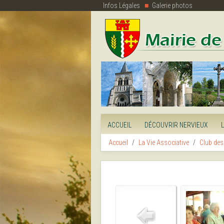
Infos Légales
Galerie photos
ACCUEIL
DÉCOUVRIR NERVIEUX
Accueil
La Vie Associative
Club des