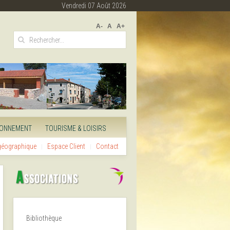
Vendredi 07 Août 2026
A-
A
A+
RONNEMENT
TOURISME & LOISIRS
 géographique
Espace Client
Contact
Bibliothèque