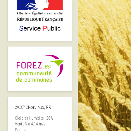
Nervieux, FR
29.37°C
Ciel clair
Humidité : 28%
Vent : N à 4.14 m/s
Samedi