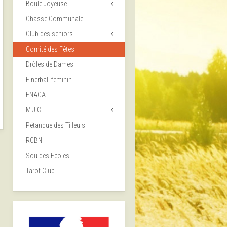
Boule Joyeuse
Chasse Communale
Club des seniors
Comité des Fêtes
Drôles de Dames
Finerball feminin
FNACA
M.J.C
Pétanque des Tilleuls
RCBN
Sou des Ecoles
Tarot Club