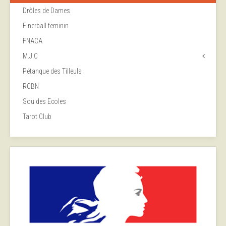
Drôles de Dames
Finerball feminin
FNACA
M.J.C
Pétanque des Tilleuls
RCBN
Sou des Ecoles
Tarot Club