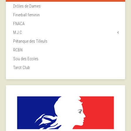
Drôles de Dames
Finerball feminin
FNACA
M.J.C
Pétanque des Tilleuls
RCBN
Sou des Ecoles
Tarot Club