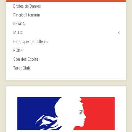
Drôles de Dames
Finerball feminin
FNACA
M.J.C
Pétanque des Tilleuls
RCBN
Sou des Ecoles
Tarot Club