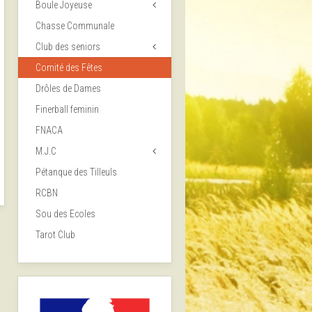
Boule Joyeuse
Chasse Communale
Club des seniors
Comité des Fêtes
Drôles de Dames
Finerball feminin
FNACA
M.J.C
Pétanque des Tilleuls
RCBN
Sou des Ecoles
Tarot Club