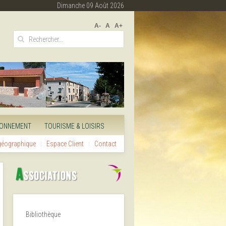
Dimanche 09 Août 2026
A-
A
A+
RONNEMENT
TOURISME & LOISIRS
 géographique
Espace Client
Contact
Bibliothèque