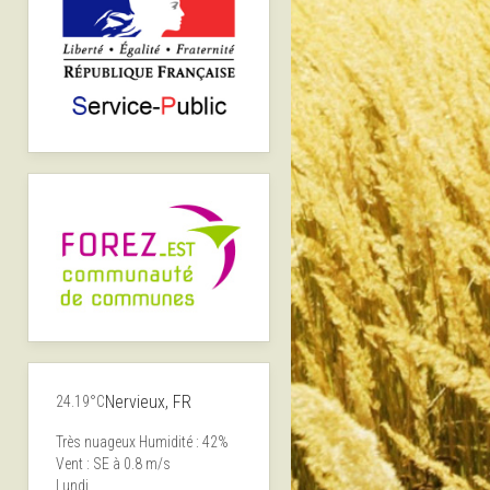
Nervieux, FR
24.19°C
Très nuageux
Humidité : 42%
Vent : SE à 0.8 m/s
Lundi