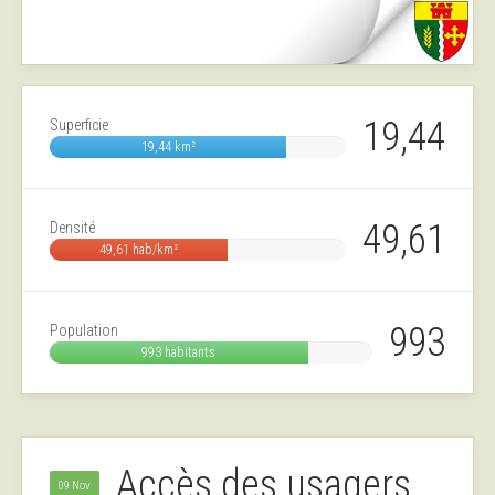
19,44
Superficie
19,44 km²
49,61
Densité
49,61 hab/km²
993
Population
993 habitants
Accès des usagers
09 Nov