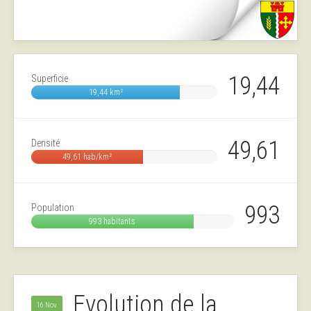
19,44
Superficie
19,44 km²
49,61
Densité
49,61 hab/km²
993
Population
993 habitants
Evolution de la
16 Nov