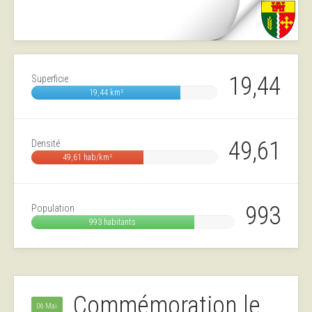
19,44
Superficie
19,44 km²
49,61
Densité
49,61 hab/km²
993
Population
993 habitants
Commémoration le
06 Mai