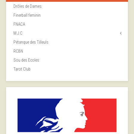
Drôles de Dames
Finerball feminin
FNACA
M.J.C
Pétanque des Tilleuls
RCBN
Sou des Ecoles
Tarot Club