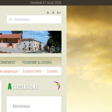
Vendredi 07 Août 2026
A-
A
A+
RONNEMENT
TOURISME & LOISIRS
 géographique
Espace Client
Contact
Bibliothèque