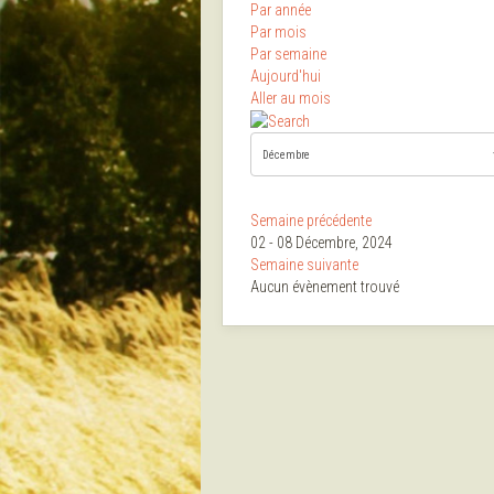
Par année
Par mois
Par semaine
Aujourd'hui
Aller au mois
Semaine précédente
02 - 08 Décembre, 2024
Semaine suivante
Aucun évènement trouvé