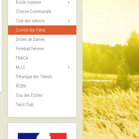
Boule Joyeuse
Chasse Communale
Club des seniors
Comité des Fêtes
Drôles de Dames
Finerball feminin
FNACA
M.J.C
Pétanque des Tilleuls
RCBN
Sou des Ecoles
Tarot Club