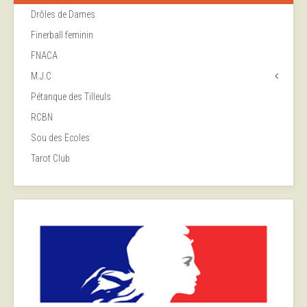
Drôles de Dames
Finerball feminin
FNACA
M.J.C
Pétanque des Tilleuls
RCBN
Sou des Ecoles
Tarot Club