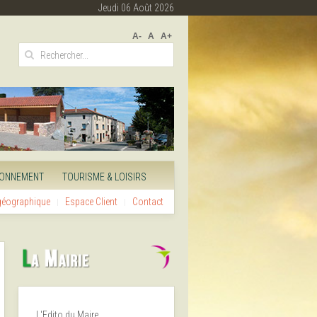
Jeudi 06 Août 2026
A-
A
A+
RONNEMENT
TOURISME & LOISIRS
 géographique
Espace Client
Contact
L'Edito du Maire