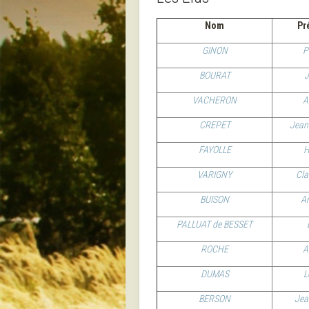
Nom
Pr
GINON
P
BOURAT
J
VACHERON
A
CREPET
Jean
FAYOLLE
H
VARIGNY
Cla
BUISON
A
PALLUAT de BESSET
ROCHE
A
DUMAS
L
BERSON
Jea