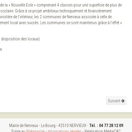
n de la « Nouvelle Eole » comprenant 4 classes pour une superficie de plus de
colaire. Grâce à ce projet ambitieux techniquement et financièrement
inistère de l'intérieur, les 2 communes de Nervieux associée à celle de
pement local avec succès. Les communes se sont maintenus grâce à l'effet «
 disposition des locaux)
e.
Suivant
Mairie de Nervieux - Le Bourg - 42510 NERVIEUX -
Tél. :
04 77 28 12 09
Ecrire au
Webmaster
-
Informations légales
- Réalisation MédiaC&C