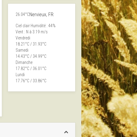
Nervieux, FR
26.04°C
Ciel clair
Humidité : 44%
Vent : N à 3.19 m/s
Vendredi
18.21°C / 31.93°C
Samedi
14.43°C / 34.99°C
Dimanche
17.82°C / 36.01°C
Lundi
17.76°C / 33.86°C