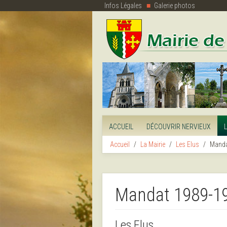
Infos Légales
Galerie photos
ACCUEIL
DÉCOUVRIR NERVIEUX
Accueil
La Mairie
Les Elus
Manda
Mandat 1989-1
Les Elus