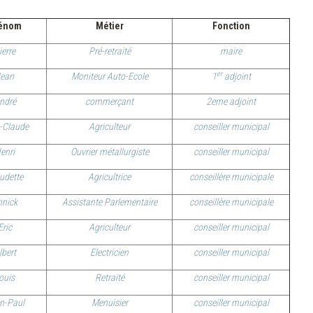
énom
Métier
Fonction
ierre
Pré-retraité
maire
er
ean
Moniteur Auto-Ecole
1
adjoint
ndré
commerçant
2eme adjoint
-Claude
Agriculteur
conseiller municipal
enri
Ouvrier métallurgiste
conseiller municipal
udette
Agricultrice
conseillère municipale
nnick
Assistante Parlementaire
conseillère municipale
Eric
Agriculteur
conseiller municipal
lbert
Electricien
conseiller municipal
ouis
Retraité
conseiller municipal
n-Paul
Menuisier
conseiller municipal